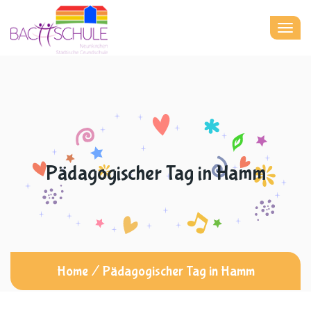
Togg
navig
Pädagogischer Tag in Hamm
Home
/
Pädagogischer Tag in Hamm