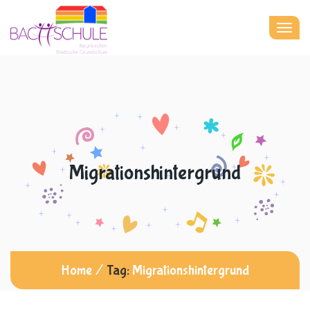
Togg
navig
Migrationshintergrund
Home
/
Tag:
Migrationshintergrund