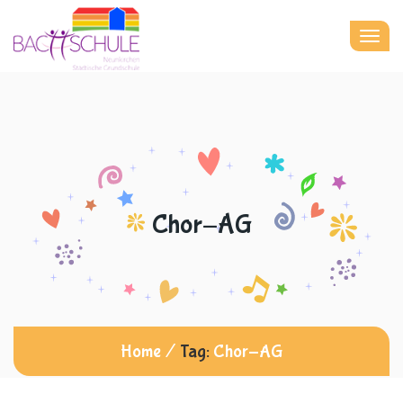
Togg
navig
Chor-AG
Home
/
Tag:
Chor-AG