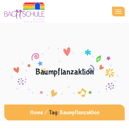
Togg
navig
Baumpflanzaktion
Home
/
Tag:
Baumpflanzaktion