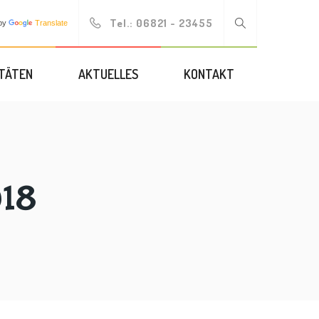
Tel.:
06821 - 23455
by
Translate
ITÄTEN
AKTUELLES
KONTAKT
018