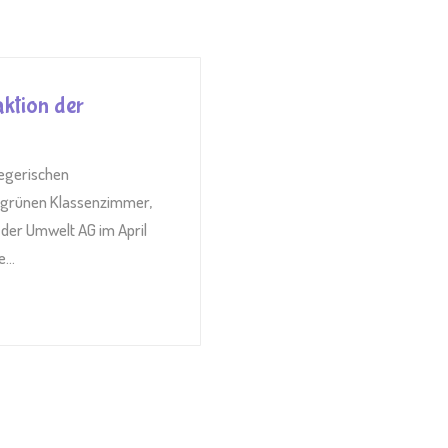
ktion der
legerischen
m grünen Klassenzimmer,
 der Umwelt AG im April
...