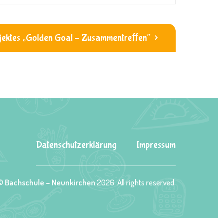
ojektes „Golden Goal – Zusammentreffen“
Datenschutzerklärung
Impressum
 ©
Bachschule – Neunkirchen
2026. All rights reserved.